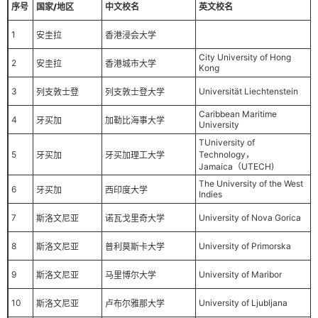
序号
国家/地区
中文校名
英文校名
1
安圭拉
香港浸会大学
City University of Hong
2
安圭拉
香港城市大学
Kong
3
Universität Liechtenstein
列支敦士登
列支敦士登大学
Caribbean Maritime
4
牙买加
加勒比海事大学
University
TUniversity of
5
Technology，
牙买加
牙买加理工大学
Jamaica（UTECH)
The University of the West
6
牙买加
西印度大学
Indies
7
University of Nova Gorica
斯洛文尼亚
诺瓦戈里奇大学
8
University of Primorska
斯洛文尼亚
普利莫斯卡大学
9
University of Maribor
斯洛文尼亚
马里博尔大学
10
University of Ljubljana
斯洛文尼亚
卢布尔雅那大学