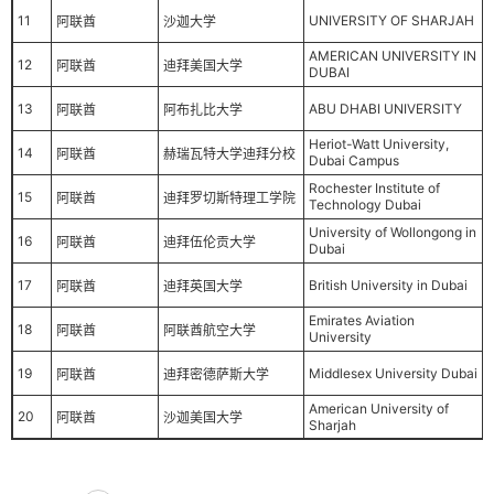
11
UNIVERSITY OF SHARJAH
阿联酋
沙迦大学
AMERICAN UNIVERSITY IN
12
阿联酋
迪拜美国大学
DUBAI
13
ABU DHABI UNIVERSITY
阿联酋
阿布扎比大学
Heriot-Watt University,
14
阿联酋
赫瑞瓦特大学迪拜分校
Dubai Campus
Rochester Institute of
15
阿联酋
迪拜罗切斯特理工学院
Technology Dubai
University of Wollongong in
16
阿联酋
迪拜伍伦贡大学
Dubai
17
British University in Dubai
阿联酋
迪拜英国大学
Emirates Aviation
18
阿联酋
阿联酋航空大学
University
19
Middlesex University Dubai
阿联酋
迪拜密德萨斯大学
American University of
20
阿联酋
沙迦美国大学
Sharjah