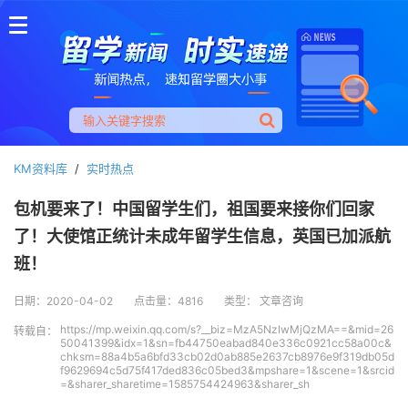
KM资料库
/
实时热点
包机要来了！中国留学生们，祖国要来接你们回家
了！大使馆正统计未成年留学生信息，英国已加派航
班！
日期：2020-04-02
点击量：4816
类型： 文章咨询
https://mp.weixin.qq.com/s?__biz=MzA5NzIwMjQzMA==&mid=26
转载自：
50041399&idx=1&sn=fb44750eabad840e336c0921cc58a00c&
chksm=88a4b5a6bfd33cb02d0ab885e2637cb8976e9f319db05d
f9629694c5d75f417ded836c05bed3&mpshare=1&scene=1&srcid
=&sharer_sharetime=1585754424963&sharer_sh