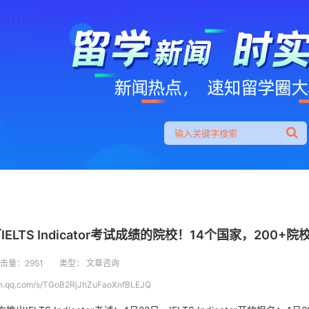
LTS Indicator考试成绩的院校！14个国家，200+院
击量：2951
类型： 文章咨询
xin.qq.com/s/TGoB2RjJhZuFaoXnfBLEJQ