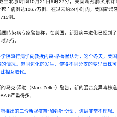
截至北京时间10月21日6时22分，美国新冠肺炎累
累计死亡病例达106.7万例。在过去约24小时内，美国新增感
715例。
有美国传染病专家警告称，在美国，新冠病毒进化已经到
同时流行。
生学院流行病学副教授内森·格鲁堡认为，这个冬天，美
播的情况。趋同进化的发生，使得不同分支的变异毒株可
彼此相互取代。
马克·泽勒（Mark Zeller）警告，新的混合变异毒
BA.5严重得多。
府推出的二价新冠疫苗“加强针”计划，进展非常不理想。