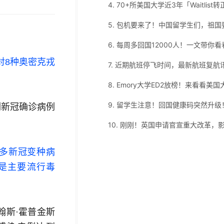
对8种奥密克戎
7. 近期航班停飞时间，最新航班复航
。
例新冠确诊病例
许多新冠变种
病
前依然是主要流行毒
翰斯·霍普金斯