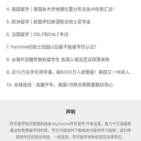
4. 美国留学 | 美国各大学地理位置分布及各州优势汇总！
5. 欧洲留学 | 欧盟伊拉斯谟联合硕士奖学金
6. 法国留学 | DELF和DALF考试
7. Parttime的硕士回国以后能不能做学历认证？
8. @海外浙籍侨胞和留学生 各国入境及签证政策来啦
9. 近10万名学生将停课，超6000万人收警报！美国又一州进入紧急状态
10. 全球连线｜血腥开年，美国1月枪击案数量触目惊心
声明
符号留学知识管理系统
由 MyUniUni符号留学 开发运营，致力于打造最新
最全的免费留学资料库，学生可阅读并下载相关内容供学习使用；请勿将
其用作任何商业用途，一经发现，符号留学将有权追究法律责任。