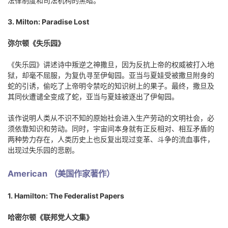
法律制度和司法机构的黑暗。
3. Milton: Paradise Lost
弥尔顿《失乐园》
《失乐园》讲述诗中叛逆之神撒旦，因为反抗上帝的权威被打入地
狱，却毫不屈服，为复仇寻至伊甸园。亚当与夏娃受被撒旦附身的
蛇的引诱，偷吃了上帝明令禁吃的知识树上的果子。最终，撒旦及
其同伙遭谴全变成了蛇，亚当与夏娃被逐出了伊甸园。
该作说明人类从不识不知的原始社会进入生产劳动的文明社会，必
须依靠知识和劳动。同时，宇宙间本身就有正反相对、相互矛盾的
两种势力存在，人类历史上也反复出现过变革、斗争的流血事件，
出现过失乐园的悲剧。
American （美国作家著作）
1. Hamilton: The Federalist Papers
哈密尔顿《联邦党人文集》