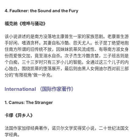
4. Faulkner: the Sound and the Fury
福克纳《喧哗与骚动》
该小说讲述的是南方没落地主康普生一家的家族悲剧。老康普生游
手好闲、嗜酒贪杯。其妻自私冷酷、怨天尤人。长子昆丁绝望地抱
住南方所谓的旧传统不放，因妹妹凯蒂风流成性、有辱南方淑女身
份而爱恨交加，竟至溺水自杀。次子杰生冷酷贪婪，三子班吉则是
个白痴，三十三岁时只有三岁小儿的智能。全通过这三个儿子的内
心独白，围绕凯蒂的堕落展开，最后则由黑人女佣迪尔西对前三部
分的“有限视角”做一补充。
International （国际作家著作）
1. Camus: The Stranger
卡缪《异乡人》
法国作家加缪经典著作，诺贝尔文学奖得奖小说，二十世纪法国文
学经典。