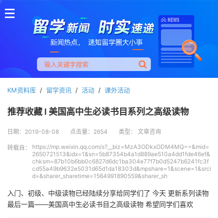
KM资料库
/
留学资讯
/
活动
/
课外活动
推荐收藏 I 美国高中生必读书目系列之高级读物
日期：2019-08-08
点击量：2654
类型： 文章咨询
https://mp.weixin.qq.com/s?__biz=MzA3ODkxODM4MQ==&mid=
转载自：
2650721513&idx=1&sn=5b87354b4a1d889ae510a4dd1fde46ef&
chksm=87b10b6bb0c6827d6dc1ba304e77f7b0d5247b6241fc3f
cd55a49b9632e5031d65d1da18303d&mpshare=1&scene=1&srci
d=&sharer_sharetime=1564991890559&sharer_sh
入门、初级、中级读物已经陆续分享给同学们了 今天 更新系列读物
最后一篇——美国高中生必读书目之高级读物 希望同学们喜欢