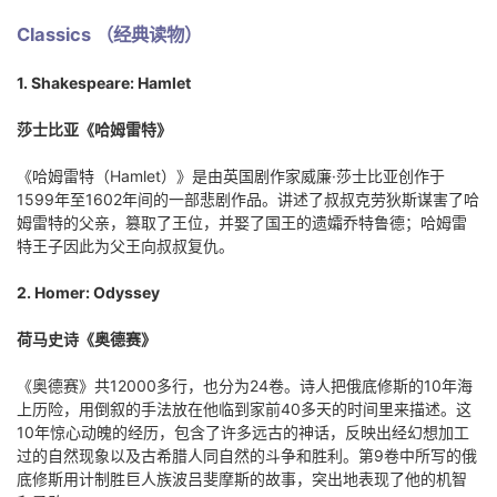
Classics （经典读物）
1. Shakespeare: Hamlet
莎士比亚《哈姆雷特》
《哈姆雷特（Hamlet）》是由英国剧作家威廉·莎士比亚创作于
1599年至1602年间的一部悲剧作品。讲述了叔叔克劳狄斯谋害了哈
姆雷特的父亲，篡取了王位，并娶了国王的遗孀乔特鲁德；哈姆雷
特王子因此为父王向叔叔复仇。
2. Homer: Odyssey
荷马史诗《奥德赛》
《奥德赛》共12000多行，也分为24卷。诗人把俄底修斯的10年海
上历险，用倒叙的手法放在他临到家前40多天的时间里来描述。这
10年惊心动魄的经历，包含了许多远古的神话，反映出经幻想加工
过的自然现象以及古希腊人同自然的斗争和胜利。第9卷中所写的俄
底修斯用计制胜巨人族波吕斐摩斯的故事，突出地表现了他的机智