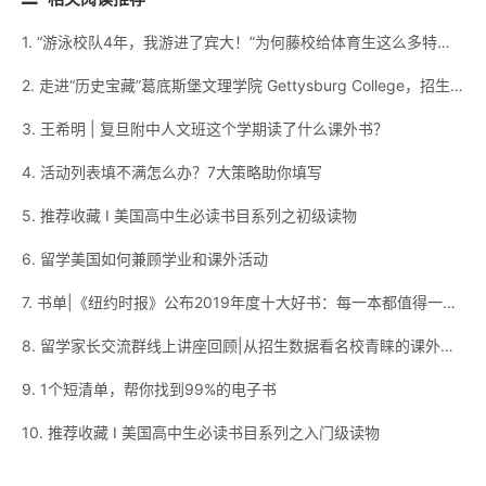
1. “游泳校队4年，我游进了宾大！”为何藤校给体育生这么多特权？
2. 走进“历史宝藏”葛底斯堡文理学院 Gettysburg College，招生官见面会一键加入！
3. 王希明 | 复旦附中人文班这个学期读了什么课外书？
4. 活动列表填不满怎么办？7大策略助你填写
5. 推荐收藏 I 美国高中生必读书目系列之初级读物
6. 留学美国如何兼顾学业和课外活动
7. 书单|《纽约时报》公布2019年度十大好书：每一本都值得一读再读！
8. 留学家长交流群线上讲座回顾|从招生数据看名校青睐的课外活动
9. 1个短清单，帮你找到99%的电子书
10. 推荐收藏 I 美国高中生必读书目系列之入门级读物