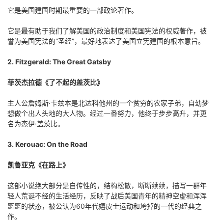
它是美国建国时期最重要的一部政论著作。
它是最有助于我们了解美国的政治制度和美国宪法的权威著作，被
誉为美国宪法的“圣经”，最好地表达了美国立宪建国的根本意旨。
2. Fitzgerald: The Great Gatsby
菲茨杰拉德《了不起的盖茨比》
主人公詹姆斯·卡兹本是北达科他州的一个贫穷的农家子弟，自幼梦
想做个出人头地的大人物。经过一番努力，他终于步步高升，并更
名为杰伊·盖茨比。
3. Kerouac: On the Road
凯鲁亚克《在路上》
这部小说绝大部分是自传性的，结构松散，断断续续，描写一群年
轻人荒诞不经的生活经历，反映了战后美国青年的精神空虚和浑浑
噩噩的状态，被公认为60年代嬉皮士运动和垮掉的一代的经典之
作。